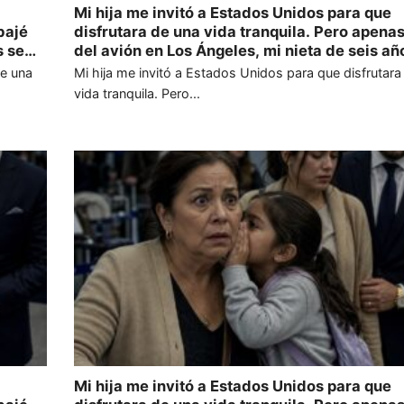
Mi hija me invitó a Estados Unidos para que
bajé
disfrutara de una vida tranquila. Pero apenas
s se
del avión en Los Ángeles, mi nieta de seis añ
la,
acercó a mi oído y susurró en español: —Abu
de una
Mi hija me invitó a Estados Unidos para que disfrutara
mi
corre. Me quedé paralizada en el acto. Miré 
vida tranquila. Pero...
paz de
hija, Marisol, pero ella apartó la mirada, inc
sostenerme los ojos.
Mi hija me invitó a Estados Unidos para que