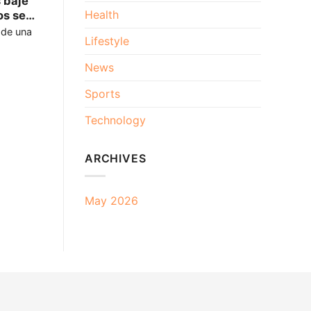
 bajé
Health
os se
ela,
 de una
Lifestyle
a mi
apaz de
News
Sports
Technology
ARCHIVES
May 2026