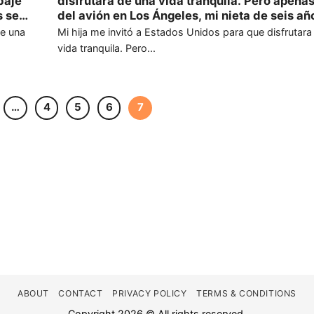
bajé
disfrutara de una vida tranquila. Pero apenas
s se
del avión en Los Ángeles, mi nieta de seis añ
la,
acercó a mi oído y susurró en español: —Abu
de una
Mi hija me invitó a Estados Unidos para que disfrutara
mi
corre. Me quedé paralizada en el acto. Miré 
vida tranquila. Pero...
paz de
hija, Marisol, pero ella apartó la mirada, inc
sostenerme los ojos.
…
4
5
6
7
ABOUT
CONTACT
PRIVACY POLICY
TERMS & CONDITIONS
Copyright 2026 © All rights reserved.