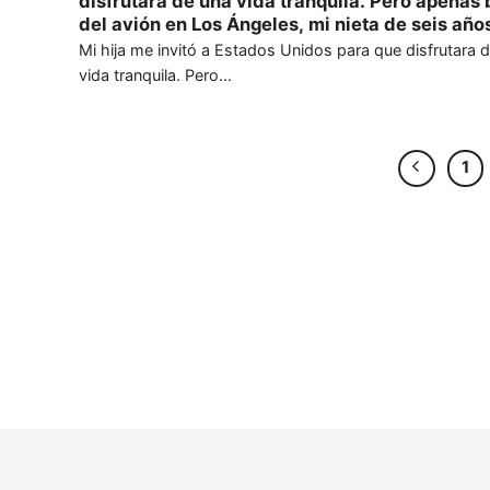
disfrutara de una vida tranquila. Pero apenas 
del avión en Los Ángeles, mi nieta de seis año
acercó a mi oído y susurró en español: —Abue
Mi hija me invitó a Estados Unidos para que disfrutara 
corre. Me quedé paralizada en el acto. Miré a 
vida tranquila. Pero...
hija, Marisol, pero ella apartó la mirada, inca
sostenerme los ojos.
1