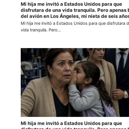
Mi hija me invitó a Estados Unidos para que
disfrutara de una vida tranquila. Pero apenas 
del avión en Los Ángeles, mi nieta de seis año
acercó a mi oído y susurró en español: —Abue
Mi hija me invitó a Estados Unidos para que disfrutara 
corre. Me quedé paralizada en el acto. Miré a 
vida tranquila. Pero...
hija, Marisol, pero ella apartó la mirada, inca
sostenerme los ojos.
Mi hija me invitó a Estados Unidos para que